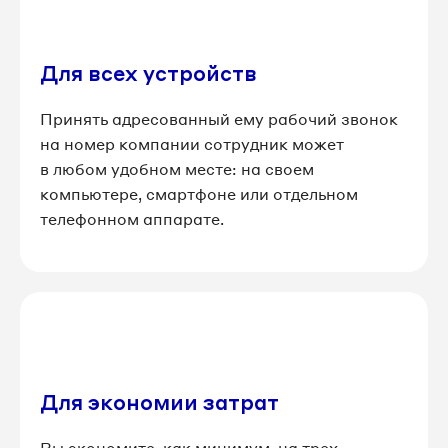
8 812 509-81-62
Для всех устройств
8 812 509-81-63
Принять адресованный ему рабочий звонок
8 812 509-81-65
на номер компании сотрудник может
в любом удобном месте: на своем
8 812 509-82-31
компьютере, смартфоне или отдельном
телефонном аппарате.
8 812 509-82-33
8 812 509-82-40
8 812 509-82-42
8 812 509-82-43
Для экономии затрат
8 812 509-82-47