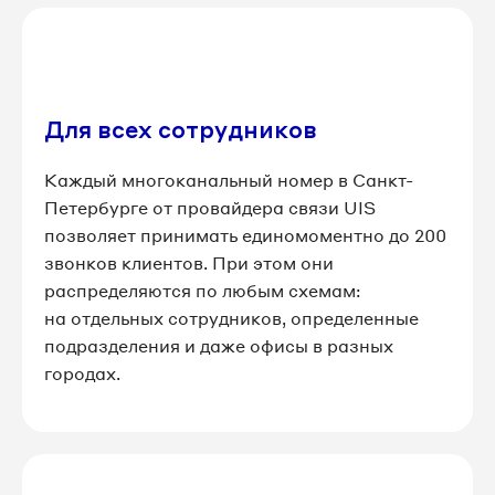
8 812 509-81-22
8 812 509-81-25
Для всех сотрудников
8 812 509-81-37
Каждый многоканальный номер в Санкт-
Петербурге от провайдера связи UIS 
8 812 509-81-42
позволяет принимать единомоментно до 200 
звонков клиентов. При этом они 
8 812 509-81-46
распределяются по любым схемам: 
на отдельных сотрудников, определенные 
8 812 509-81-52
подразделения и даже офисы в разных 
городах. 
8 812 509-81-53
8 812 509-81-56
8 812 509-81-60