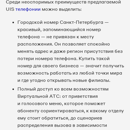
Среди неоспоримых преимуществ предлагаемой
UIS
телефонии
можно выделить:
8 812 509-85-63
Городской номер Санкт-Петербурга —
8 812 509-85-64
красивый, запоминающийся номер
телефона — не привязан к месту
8 812 509-85-65
расположения. Он позволяет спокойно
менять адрес и даже регион присутствия без
8 812 509-85-67
потери номера телефона. Купить такой
номер для своего бизнеса — значит получить
8 812 509-85-68
возможность работать из любой точки мира
и где угодно открывать новые филиалы.
8 812 509-85-69
Полный доступ ко всем возможностям
Виртуальной АТС: от приветствия
8 812 509-85-71
и голосового меню, которое поможет
абоненту сориентироваться, к какому отделу
8 812 509-85-73
ему стоит обратиться, до сценариев
распределения вызова в зависимости
8 812 509-85-74