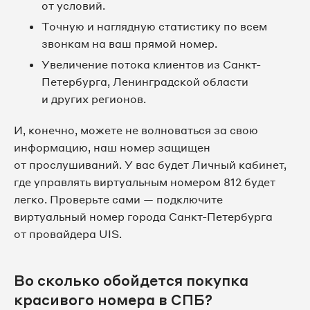
от условий.
8 812 509-85-76
Точную и наглядную статистику по всем
звонкам на ваш прямой номер.
8 812 509-85-78
Увеличение потока клиентов из Санкт-
Петербурга, Ленинградской области
8 812 509-85-79
и других регионов.
8 812 509-85-81
И, конечно, можете не волноваться за свою
информацию, наш номер защищен
8 812 509-85-82
от прослушиваний. У вас будет Личный кабинет,
где управлять виртуальным номером 812 будет
8 812 509-85-83
легко. Проверьте сами — подключите
виртуальный номер города Санкт-Петербурга
8 812 509-85-89
от провайдера UIS.
8 812 509-85-92
Во сколько обойдется покупка
8 812 509-85-93
красивого номера в СПБ?