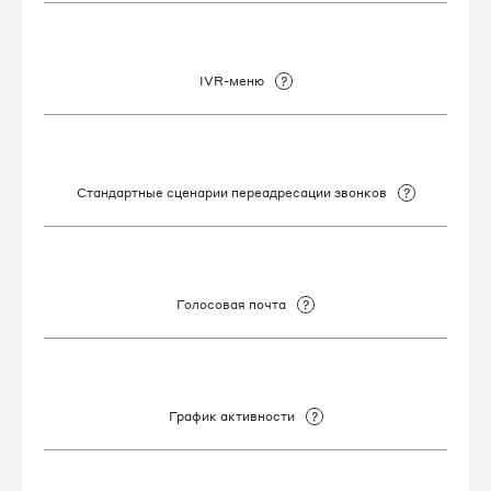
8 812 509-83-32
8 812 509-83-37
IVR-меню
8 812 509-83-40
8 812 509-83-41
Стандартные сценарии переадресации звонков
8 812 509-83-47
8 812 509-83-48
Голосовая почта
8 812 509-83-50
8 812 509-83-51
График активности
8 812 509-83-52