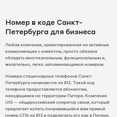
8 812 509-85-28
8 812 509-85-29
Номер в коде Санкт-
8 812 509-85-30
Петербурга для бизнеса
8 812 509-85-32
Любая компания, ориентированная на активные
коммуникации с клиентом, просто обязана
8 812 509-85-34
обладать многоканальным, функциональным и,
желательно, легко запоминающимся номером.
8 812 509-85-37
Номера стационарных телефонов Санкт-
8 812 509-85-39
Петербурга начинаются на 812. Такой код
телефона предоставляется абонентам,
8 812 509-85-41
находящимся на территории Питера. Компания
UIS — общероссийский оператор связи, который
8 812 509-85-42
предлагает купить понравившийся вам прямой
номер СПб на 812 и подключить его как в Питере,
8 812 509-85-43