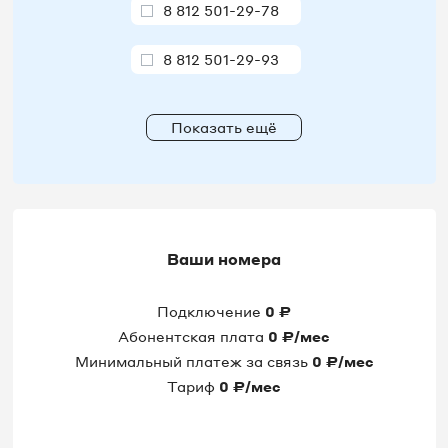
8 812 501-29-78
8 812 501-29-93
8 812 501-29-95
Показать ещё
8 812 501-29-98
8 812 509-80-16
8 812 509-80-24
Ваши номера
8 812 509-80-34
Подключение
0
₽
Абонентская плата
0
₽/мес
8 812 509-80-64
Минимальный платеж за связь
0
₽/мес
Тариф
0
₽/мес
8 812 509-80-71