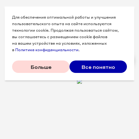
8 812 509-86-71
Для обеспечения оптимальной работы и улучшения
пользовательского опыта на сайте используются
8 812 509-86-72
технологии cookie. Продолжая пользоваться сайтом,
вы соглашаетесь с размещением cookie файлов
8 812 509-86-73
на вашем устройстве на условиях, изложенных
в
Политике конфиденциальности
.
8 812 509-86-74
Больше
Все понятно
8 812 509-86-78
8 812 509-86-79
8 812 509-86-80
8 812 509-86-81
Проверенные советы для
8 812 509-86-84