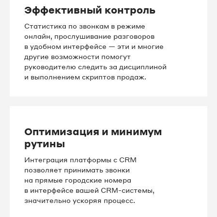
Эффективный контроль
8 812 509-84-86
Статистика по звонкам в режиме
8 812 509-84-87
онлайн, прослушивание разговоров
в удобном интерфейсе — эти и многие
другие возможности помогут
8 812 509-84-90
руководителю следить за дисциплиной
и выполнением скриптов продаж.
8 812 509-84-91
8 812 509-84-92
Оптимизация и минимум
8 812 509-84-93
рутины
8 812 509-84-95
Интеграция платформы с CRM
позволяет принимать звонки
8 812 509-84-96
на прямые городские номера
в интерфейсе вашей CRM-системы,
значительно ускоряя процесс.
8 812 509-84-98