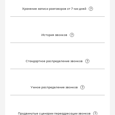
8 812 509-83-56
Хранение записи разговоров от 7-ми дней
8 812 509-83-58
8 812 509-83-59
История звонков
8 812 509-83-61
8 812 509-83-62
Стандартное распределение звонков
8 812 509-83-64
8 812 509-83-65
Умное распределение звонков
8 812 509-83-68
8 812 509-83-70
Продвинутые сценарии переадресации звонков