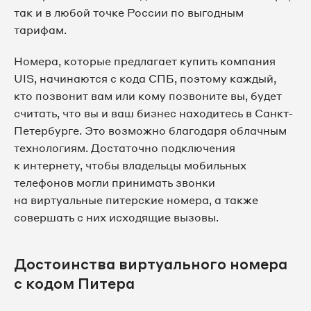
так и в любой точке России по выгодным
тарифам.
8 812 509-85-44
Номера, которые предлагает купить компания
8 812 509-85-45
UIS, начинаются с кода СПБ, поэтому каждый,
кто позвонит вам или кому позвоните вы, будет
8 812 509-85-48
считать, что вы и ваш бизнес находитесь в Санкт-
Петербурге. Это возможно благодаря облачным
8 812 509-85-52
технологиям. Достаточно подключения
к интернету, чтобы владельцы мобильных
8 812 509-85-53
телефонов могли принимать звонки
на виртуальные питерские номера, а также
8 812 509-85-56
совершать с них исходящие вызовы.
8 812 509-85-59
Достоинства виртуального номера
8 812 509-85-61
с кодом Питера
8 812 509-85-62