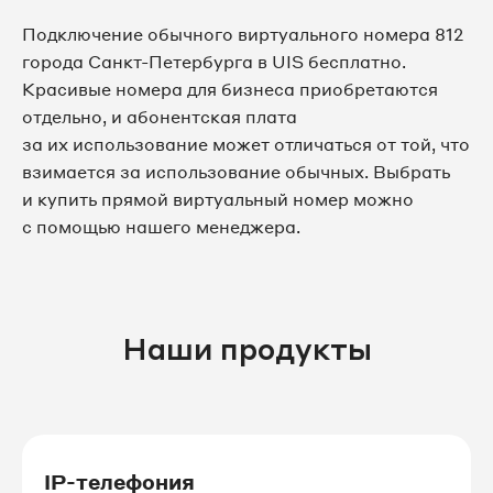
8 812 509-85-96
Подключение обычного виртуального номера 812
города Санкт-Петербурга в UIS бесплатно.
8 812 509-85-98
Красивые номера для бизнеса приобретаются
отдельно, и абонентская плата
8 812 509-86-01
за их использование может отличаться от той, что
взимается за использование обычных. Выбрать
8 812 509-86-02
и купить прямой виртуальный номер можно
с помощью нашего менеджера.
8 812 509-86-07
8 812 509-86-08
Наши продукты
8 812 509-86-09
8 812 509-86-10
8 812 509-86-11
IP-телефония