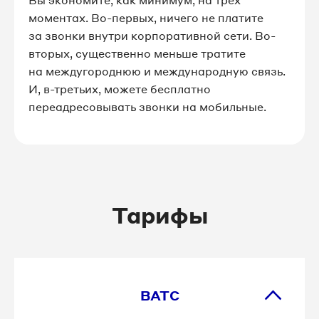
Вы экономите, как минимум, на трех
моментах. Во-первых, ничего не платите
8 812 509-82-48
за звонки внутри корпоративной сети. Во-
вторых, существенно меньше тратите
8 812 509-82-52
на междугороднюю и международную связь.
И, в-третьих, можете бесплатно
8 812 509-82-54
переадресовывать звонки на мобильные.
8 812 509-82-58
8 812 509-82-67
8 812 509-82-68
Тарифы
8 812 509-82-73
8 812 509-82-80
ВАТС
8 812 509-82-91