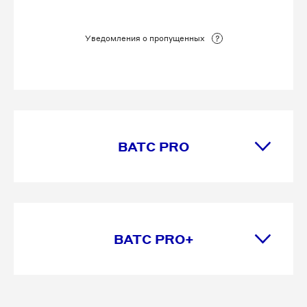
8 812 509-83-89
Уведомления о пропущенных
8 812 509-83-91
8 812 509-83-94
8 812 509-83-95
ВАТС PRO
8 812 509-83-96
8 812 509-83-98
8 812 509-84-02
ВАТС PRO+
8 812 509-84-06
8 812 509-84-07